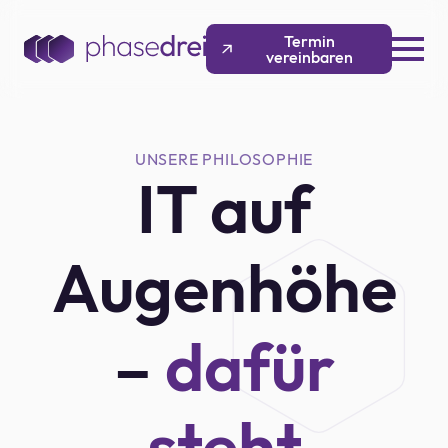
Termin
vereinbaren
UNSERE PHILOSOPHIE
IT auf
Augenhöhe
–
dafür
steht