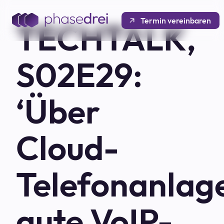
Termin vereinbaren
TECHTALK,
S02E29:
‘Über
Cloud-
Telefonanlag
gute VoIP-