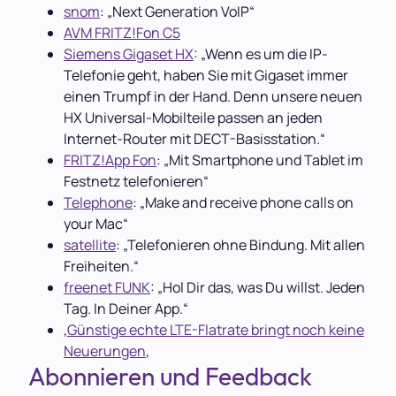
snom
: „Next Generation VoIP“
AVM FRITZ!Fon C5
Siemens Gigaset HX
: „Wenn es um die IP-
Telefonie geht, haben Sie mit Gigaset immer
einen Trumpf in der Hand. Denn unsere neuen
HX Universal-Mobilteile passen an jeden
Internet-Router mit DECT-Basisstation.“
FRITZ!App Fon
: „Mit Smartphone und Tablet im
Festnetz telefonieren“
Telephone
: „Make and receive phone calls on
your Mac“
satellite
: „Telefonieren ohne Bindung. Mit allen
Freiheiten.“
freenet FUNK
: „Hol Dir das, was Du willst. Jeden
Tag. In Deiner App.“
‚
Günstige echte LTE-Flatrate bringt noch keine
Neuerungen
‚
Abonnieren und Feedback