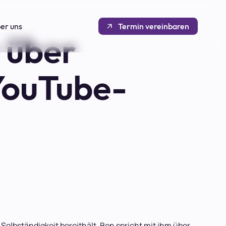
er uns
Termin vereinbaren
 über
 YouTube-
lbständigkeit bereithält. Ben spricht mit ihm über