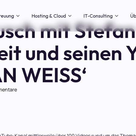
reuung
Hosting & Cloud
IT-Consulting
Üb
ch mit Stefan
eit und seinen
AN WEISS‘
mentare
ube-Kanal mittlerweile über 100 Videos rund um das Thema Se