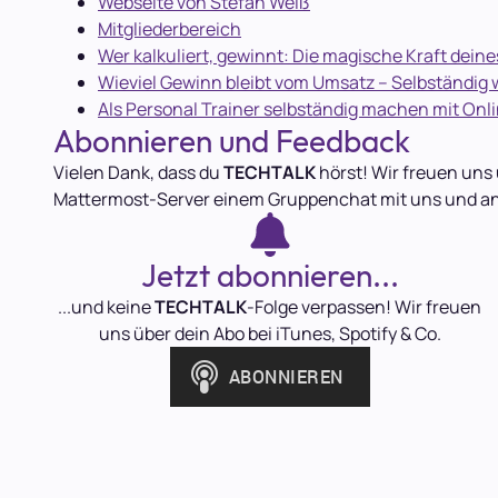
Webseite von Stefan Weiß
Mitgliederbereich
Wer kalkuliert, gewinnt: Die magische Kraft dein
Wieviel Gewinn bleibt vom Umsatz – Selbständig w
Als Personal Trainer selbständig machen mit Onl
Abonnieren und Feedback
Vielen Dank, dass du
TECHTALK
hörst! Wir freuen uns 
Mattermost-Server einem Gruppenchat mit uns und a
Jetzt abonnieren...
...und keine
TECHTALK
-Folge verpassen! Wir freuen
uns über dein Abo bei iTunes, Spotify & Co.