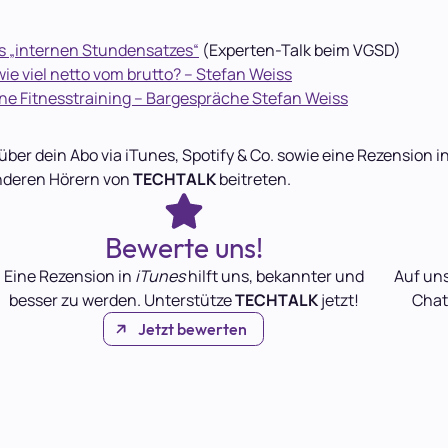
es „internen Stundensatzes“
(Experten-Talk beim VGSD)
ie viel netto vom brutto? – Stefan Weiss
ine Fitnesstraining – Bargespräche Stefan Weiss
über dein Abo via iTunes, Spotify & Co. sowie eine Rezension
nderen Hörern von
TECHTALK
beitreten.
Bewerte uns!
Eine Rezension in
iTunes
hilft uns, bekannter und
Auf un
besser zu werden. Unterstütze
TECHTALK
jetzt!
Chat
Jetzt bewerten