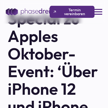
Termin
Special zu
vereinbaren
Apples
Oktober-
Event: ‘Über
iPhone 12
und iPhone