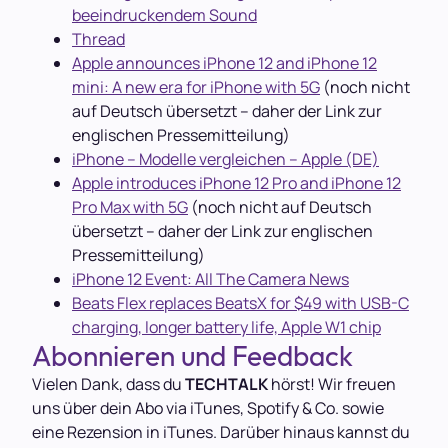
beeindruckendem Sound
Thread
Apple announces iPhone 12 and iPhone 12
mini: A new era for iPhone with 5G
(noch nicht
auf Deutsch übersetzt – daher der Link zur
englischen Pressemitteilung)
iPhone – Modelle vergleichen – Apple (DE)
Apple introduces iPhone 12 Pro and iPhone 12
Pro Max with 5G
(noch nicht auf Deutsch
übersetzt – daher der Link zur englischen
Pressemitteilung)
iPhone 12 Event: All The Camera News
Beats Flex replaces BeatsX for $49 with USB-C
charging, longer battery life, Apple W1 chip
Abonnieren und Feedback
Vielen Dank, dass du
TECHTALK
hörst! Wir freuen
uns über dein Abo via iTunes, Spotify & Co. sowie
eine Rezension in iTunes. Darüber hinaus kannst du