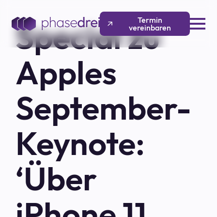
Termin
Special zu
vereinbaren
Apples
September-
Keynote:
‘Über
iPhone 11