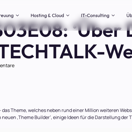
reuung
Hosting & Cloud
IT-Consulting
Üb
3E08: ‘Über D
e TECHTALK-We
entare
i – das Theme, welches neben rund einer Million weiteren Web
 neuen ‚Theme Builder’, einige Ideen für die Darstellung de