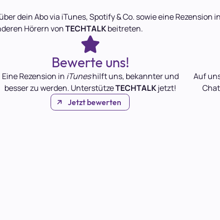
über dein Abo via iTunes, Spotify & Co. sowie eine Rezension
nderen Hörern von
TECHTALK
beitreten.
Bewerte uns!
Eine Rezension in
iTunes
hilft uns, bekannter und
Auf un
besser zu werden. Unterstütze
TECHTALK
jetzt!
Chat
Jetzt bewerten