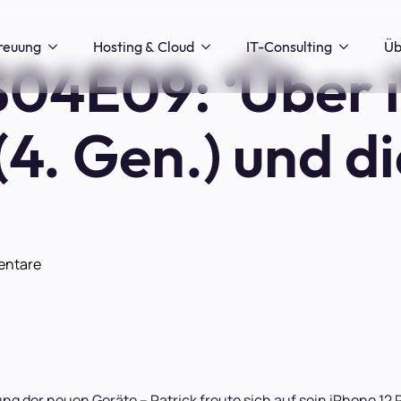
reuung
Hosting & Cloud
IT-Consulting
Üb
04E09: ‘Über i
 (4. Gen.) und d
entare
g der neuen Geräte – Patrick freute sich auf sein iPhone 12 Pr