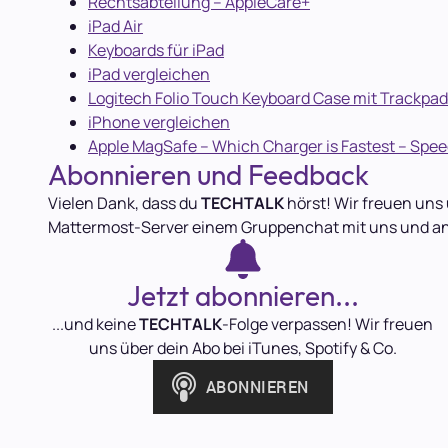
Rechtsabteilung – AppleCare+
iPad Air
Keyboards für iPad
iPad vergleichen
Logitech Folio Touch Keyboard Case mit Trackpad 
iPhone vergleichen
Apple MagSafe – Which Charger is Fastest – Spee
Abonnieren und Feedback
Vielen Dank, dass du
TECHTALK
hörst! Wir freuen uns 
Mattermost-Server einem Gruppenchat mit uns und a
Jetzt abonnieren...
...und keine
TECHTALK
-Folge verpassen! Wir freuen
uns über dein Abo bei iTunes, Spotify & Co.