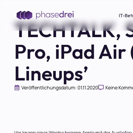
IT-Bet
TECHTALK, S
Pro, iPad Air
Lineups’
Veröffentlichungsdatum: 
01.11.2020
Keine Komm
Vor knapp einer Woche begann Apple mit der Auslieferun