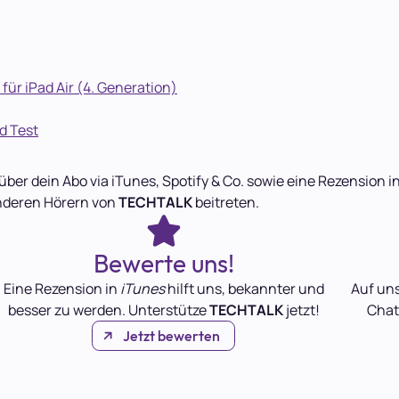
für iPad Air (4. Generation)
d Test
über dein Abo via iTunes, Spotify & Co. sowie eine Rezension
nderen Hörern von
TECHTALK
beitreten.
Bewerte uns!
Eine Rezension in
iTunes
hilft uns, bekannter und
Auf un
besser zu werden. Unterstütze
TECHTALK
jetzt!
Chat
Jetzt bewerten