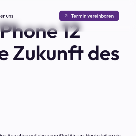
er uns
Termin vereinbaren
Phone 12
ie Zukunft des
o, Ben stieg auf das neue iPad Air um. Heute teilen sie