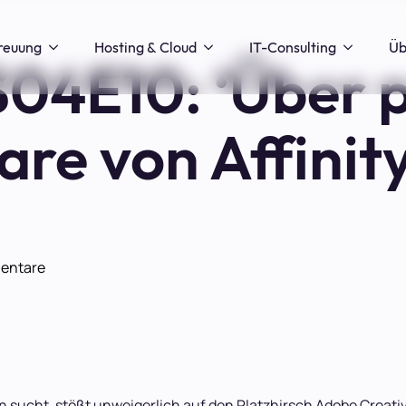
reuung
Hosting & Cloud
IT-Consulting
Üb
4E10: ‘Über p
re von Affinit
entare
 sucht, stößt unweigerlich auf den Platzhirsch Adobe Creativ