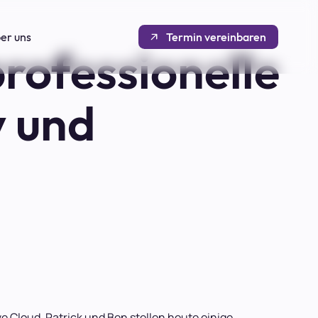
er uns
Termin vereinbaren
rofessionelle
y und
e Cloud. Patrick und Ben stellen heute einige