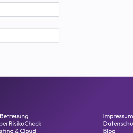
-Betreuung
Impressum
berRisikoCheck
Datenschu
sting & Cloud
Blog