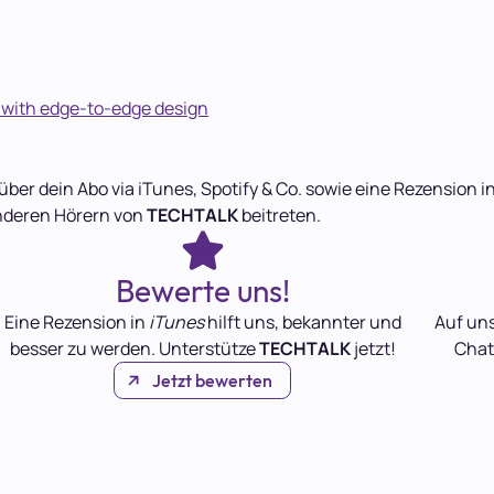
 with edge-to-edge design
über dein Abo via iTunes, Spotify & Co. sowie eine Rezension
nderen Hörern von
TECHTALK
beitreten.
Bewerte uns!
Eine Rezension in
iTunes
hilft uns, bekannter und
Auf un
besser zu werden. Unterstütze
TECHTALK
jetzt!
Chat
Jetzt bewerten