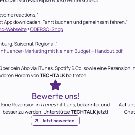
Podcast von Paul Ripke & Joko Winterscheidt
esome reactions.“
etzt App downloaden, Fahrt buchen und gemeinsam fahren.“
nd-Webseite
/
ODERSO-Shop
mburg. Saisonal. Regional.“
 Influencer-Marketing mit kleinem Budget – Handout.pdf
über dein Abo via iTunes, Spotify & Co. sowie eine Rezension
nderen Hörern von
TECHTALK
beitreten.
Bewerte uns!
Eine Rezension in
iTunes
hilft uns, bekannter und
Auf un
besser zu werden. Unterstütze
TECHTALK
jetzt!
Chat
Jetzt bewerten