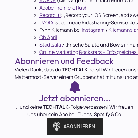
AWFNR
(Alle Wege führen nach Ruhm): Der 
Adobe Premiere Rush
Record it!
: „Record your iOS Screen, add aw
„
MOIA
ist der neue Ridesharing-Service. J
Fynn Kliemann bei
Instagram
/
Kliemannsla
Oh April
Stadtsalat
: „Frische Salate und Bowls in Ha
Online Marketing Rockstars – Erfolgreiches
Abonnieren und Feedback
Vielen Dank, dass du
TECHTALK
hörst! Wir freuen uns 
Mattermost-Server einem Gruppenchat mit uns und a
Jetzt abonnieren...
...und keine
TECHTALK
-Folge verpassen! Wir freuen
uns über dein Abo bei iTunes, Spotify & Co.