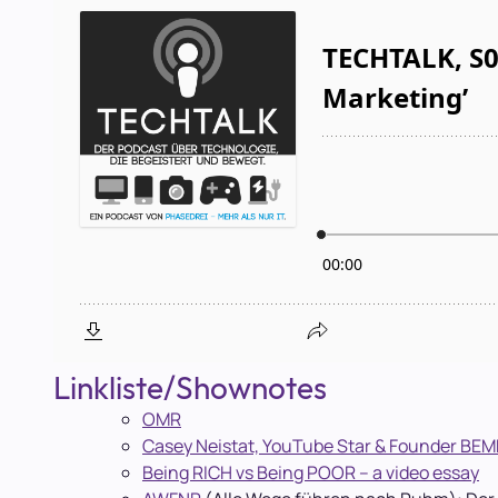
Linkliste/Shownotes
OMR
Casey Neistat, YouTube Star & Founder BEM
Being RICH vs Being POOR – a video essay