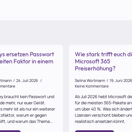
ys ersetzen Passwort
Wie stark trifft euch d
eiten Faktor in einem
Microsoft 365
Preiserhöhung?
rtmann
24. Juli 2026
Selina Wortmann
19. Juni 202
mmentare
Keine Kommentare
ey braucht kein Passwort und
Ab Juli 2026 hebt Microsoft di
de mehr, nur euer Gerät.
für die meisten 365-Pakete a
 mehr ist als nur ein weiterer
um über 40 %. Was sich änder
tsfaktor, warum er gegen
Lizenzen verschont bleiben und
hilft, und warum das Thema…
realistisch ansetzen könnt.