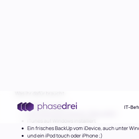
Ein Hinweis vorweg: Dieser Artikel ist ursprünglich b
mir. Mit dem Ende von AllAboutApple habe ich alle relev
beim Import bitte einfach in den Kommentaren anmerk
Ich bin
@efstajas
und mache hier so eine Art Gastbeitra
völlig legal und ohne Jailbreak die Batterieanzeige in P
gibt. Es ist gar nicht so schwer. Außerdem kann man au
iPod touch der Text “iPod” oben links in der Statusbar
Auf jeden Fall solltet ihr als erstes ein BackUp eur
auf einem Windows- PC macht, stellt sicher, dass a
Was ihr dafür braucht:
Windows (Leider…)
Das kostenlose Programm “iBackupBot”
iTunes auf Windows installiert
Ein frisches BackUp vom iDevice, auch unter Wi
und ein iPod touch oder iPhone ;)