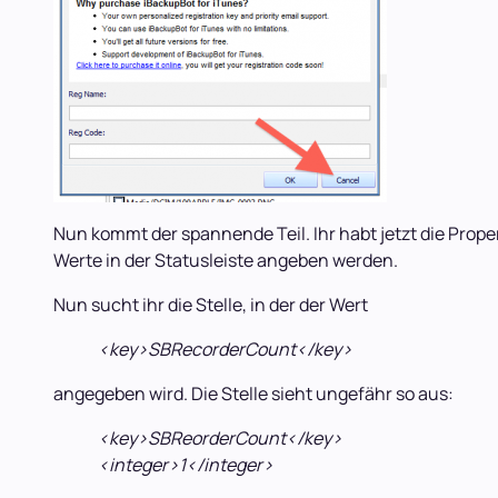
Nun kommt der spannende Teil. Ihr habt jetzt die Proper
Werte in der Statusleiste angeben werden.
Nun sucht ihr die Stelle, in der der Wert
<key>SBRecorderCount</key>
angegeben wird. Die Stelle sieht ungefähr so aus:
<key>SBReorderCount</key>
<integer>1</integer>