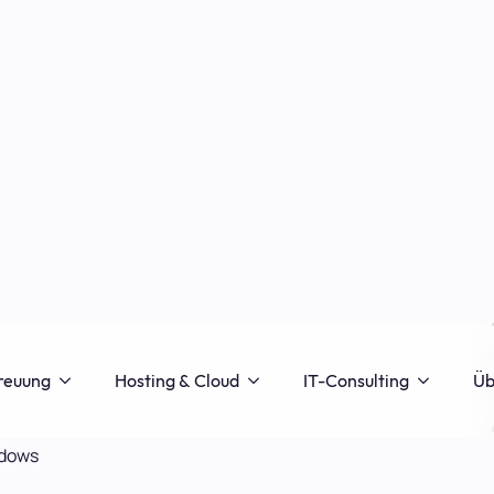
A
ei AllAboutApple erschienen und stammt nicht zwingend von
anten Artikel in mein Blog importiert. Eventuelle Fehler
en!
g, in dem ich euch zeigen will, wie man auf jedem Gerät
rozent aktiviert, die es eigentlich nur auf dem iPhone 3GS
f diese Weise auch den “Carrier” verändern, das ist beim
 und beim iPhone die Anzeige des Handyproviders.
Ka
es Gerätes machen! Wenn ihr einen Mac habt und das hier
uf eurem Mac auch ein BackUp vorhanden ist.
ndows