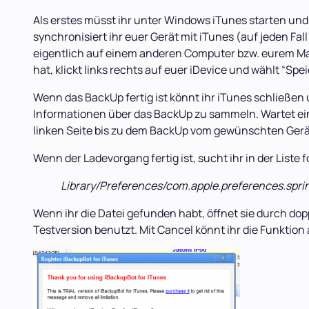
Als erstes müsst ihr unter Windows iTunes starten un
synchronisiert ihr euer Gerät mit iTunes (auf jeden Fa
eigentlich auf einem anderen Computer bzw. eurem M
hat, klickt links rechts auf euer iDevice und wählt “Spei
Wenn das BackUp fertig ist könnt ihr iTunes schließen
Informationen über das BackUp zu sammeln. Wartet eine
linken Seite bis zu dem BackUp vom gewünschten Gerä
Wenn der Ladevorgang fertig ist, sucht ihr in der Liste 
Library/Preferences/com.apple.preferences.sprin
Wenn ihr die Datei gefunden habt, öffnet sie durch do
Testversion benutzt. Mit Cancel könnt ihr die Funktion