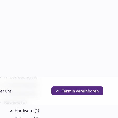
pple
Inhalt
Ändern des Namens in der
Statusleiste
tegorien
Einblicke
(6)
IT-Betreuung
(9)
IT-Consulting
(3)
IT-Sicherheit
(2)
Reviews
(6)
Hardware
(1)