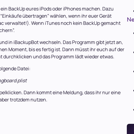
d ein BackUp eures iPods oder iPhones machen. Dazu
ll “Einkäufe übertragen” wählen, wenn ihr euer Gerät
Ne
ac verwaltet!). Wenn iTunes noch kein BackUp gemacht
chern”.
 und in iBackupBot wechseln. Das Programm gibt jetzt an,
n Moment, bis es fertig ist. Dann müsst ihr euch auf der
t durchklicken und das Programm lädt wieder etwas.
folgende Datei:
gboard.plist
ppelklicken. Dann kommt eine Meldung, dass ihr nur eine
 aber trotzdem nutzen.