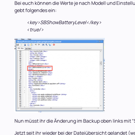
Bei euch können die Werte je nach Modell und Einstell
gebt folgendes ein:
<key>SBShowBatteryLevel</key>
<true/>
Nun müsst ihr die Änderung im Backup oben links mit “
Jetzt seit ihr wieder bei der Dateiübersicht gelandet