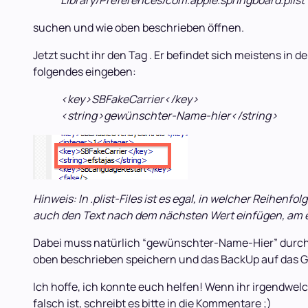
Library/Preferences/com.apple.springboard.plist
suchen und wie oben beschrieben öffnen.
Jetzt sucht ihr den Tag . Er befindet sich meistens in d
folgendes eingeben:
<key>SBFakeCarrier</key>
<string>gewünschter-Name-hier</string>
Hinweis: In .plist-Files ist es egal, in welcher Reihenf
auch den Text nach dem nächsten Wert einfügen, am e
Dabei muss natürlich “gewünschter-Name-Hier” durch eur
oben beschrieben speichern und das BackUp auf das Ger
Ich hoffe, ich konnte euch helfen! Wenn ihr irgendwel
falsch ist, schreibt es bitte in die Kommentare ;)