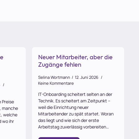
ie
Neuer Mitarbeiter, aber die
Zugänge fehlen
Selina Wortmann
12. Juni 2026
Keine Kommentare
6
IT-Onboarding scheitert selten an der
Technik. Es scheitert am Zeitpunkt –
e Preise
weil die Einrichtung neuer
n, manche
Mitarbeitender zu spät startet. Woran
t, welche
das liegt und wie sich der erste
 wo ihr
Arbeitstag zuverlässig vorbereiten…