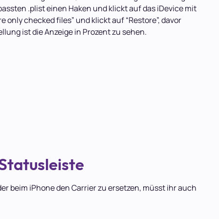
passten .plist einen Haken und klickt auf das iDevice mit
e only checked files” und klickt auf “Restore”, davor
lung ist die Anzeige in Prozent zu sehen.
Statusleiste
der beim iPhone den Carrier zu ersetzen, müsst ihr auch