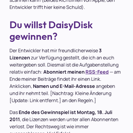
scannen kann (beides Richtlinien von Apple, den
Entwickler trifft hier keine Schuld).
Du willst DaisyDisk
gewinnen?
Der Entwickler hat mir freundlicherweise
3
Lizenzen
zur Verfügung gestellt, die ich an euch
weitergeben soll. Diesmal ist die Aufgabenstellung
relativ einfach:
Abonniert meinen
RSS-Feed
— am
Ende meiner Beiträge findet ihr einen Link.
Anklicken,
Namen und E-Mail-Adresse
angeben
und ihr nehmt teil. [Nachtrag:
Kleine Änderung
an den Regeln.]
Das
Ende des Gewinnspiel ist Montag, 18. Juli
2011
, die Lizenzen werden unter allen Abonnenten
verlost. Der Rechtsweg ist wie immer