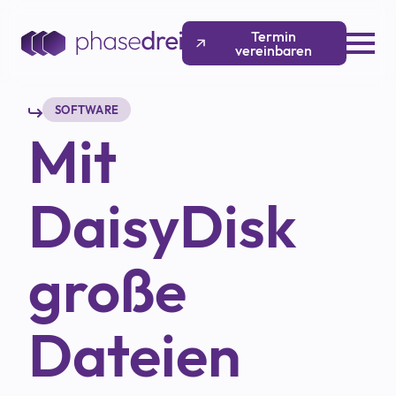
Termin
vereinbaren
SOFTWARE
Mit
DaisyDisk
große
Dateien