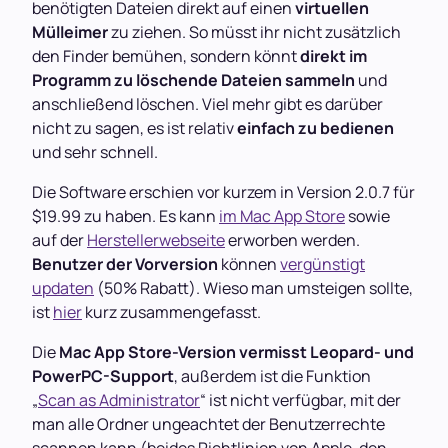
benötigten Dateien direkt auf einen
virtuellen
Mülleimer
zu ziehen. So müsst ihr nicht zusätzlich
den Finder bemühen, sondern könnt
direkt im
Programm zu löschende Dateien sammeln
und
anschließend löschen. Viel mehr gibt es darüber
nicht zu sagen, es ist relativ
einfach zu bedienen
und sehr schnell.
Die Software erschien vor kurzem in Version 2.0.7 für
$19.99 zu haben. Es kann
im Mac App Store
sowie
auf der
Herstellerwebseite
erworben werden.
Benutzer der Vorversion
können
vergünstigt
updaten
(50% Rabatt). Wieso man umsteigen sollte,
ist
hier
kurz zusammengefasst.
Die
Mac App Store-Version vermisst Leopard- und
PowerPC-Support
, außerdem ist die Funktion
„
Scan as Administrator
“ ist nicht verfügbar, mit der
man alle Ordner ungeachtet der Benutzerrechte